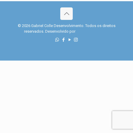
© 2026 Gabriel Colle Desenvolvimento. Todos os direitos
reservados. Desenvolvido por
Agência Quatro PS.
casibom güncel giriş
casibom giriş
casibom
casibom güncel giriş
casibom gi