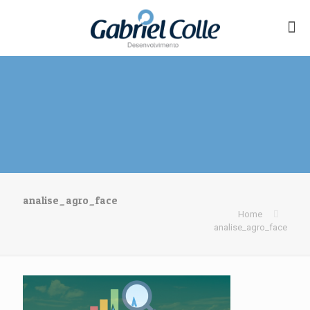
analise_agro_face
Home
analise_agro_face