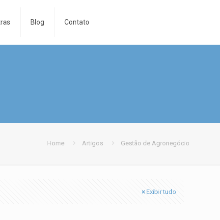
tras
Blog
Contato
Home
Artigos
Gestão de Agronegócio
Exibir tudo