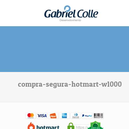
compra-segura-hotmart-w1000