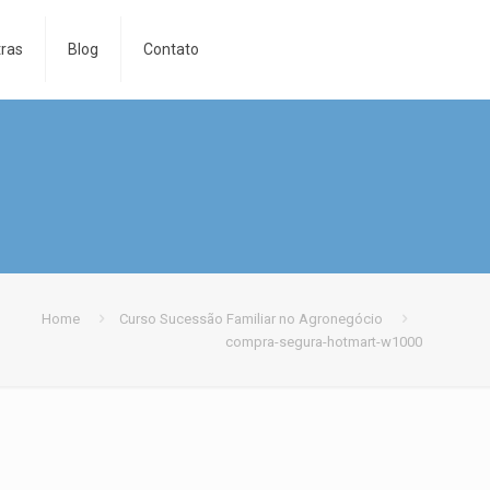
tras
Blog
Contato
Home
Curso Sucessão Familiar no Agronegócio
compra-segura-hotmart-w1000