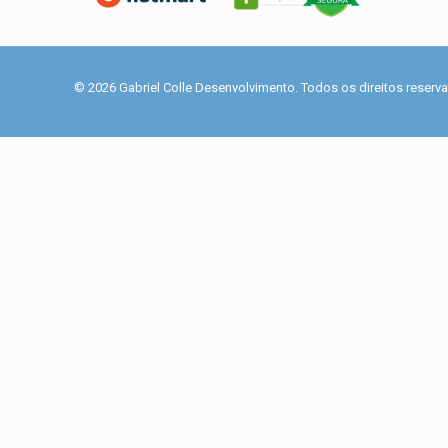
© 2026 Gabriel Colle Desenvolvimento. Todos os direitos reser
giriş
ultrabet giriş
ultrabet
ultrabet güncel giriş
ultrabet giriş
ultrabet
betasus gü